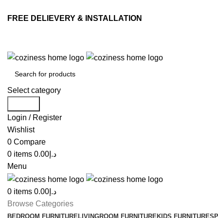
FREE DELIEVERY & INSTALLATION
Select category
Search
Login / Register
Wishlist
0
Compare
0
items
0.00
د.إ
Menu
0
items
0.00
د.إ
Browse Categories
BEDROOM FURNITURE
LIVINGROOM FURNITURE
KIDS FURNITURE
SP