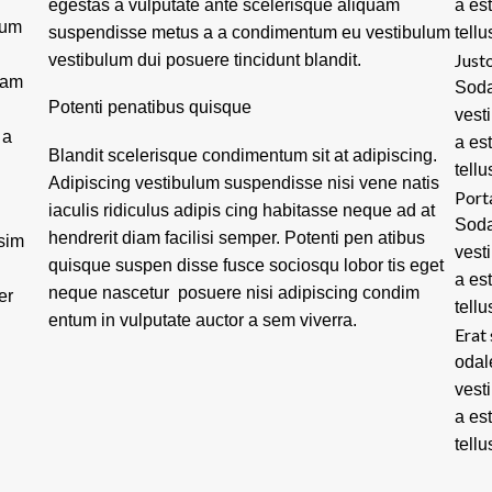
egestas a vulputate ante scelerisque aliquam
a es
tum
suspendisse metus a a condimentum eu vestibulum
tellu
Justo
vestibulum dui posuere tincidunt blandit.
lam
Soda
Potenti penatibus quisque
vest
 a
a es
Blandit scelerisque condimentum sit at adipiscing.
tellu
Adipiscing vestibulum suspendisse nisi vene natis
Port
iaculis ridiculus adipis cing habitasse neque ad at
Soda
hendrerit diam facilisi semper. Potenti pen atibus
ssim
vest
quisque suspen disse fusce sociosqu lobor tis eget
a es
neque nascetur posuere nisi adipiscing condim
er
tellu
entum in vulputate auctor a sem viverra.
Erat 
odal
vest
a es
tellu