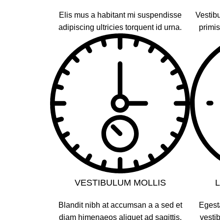
Elis mus a habitant mi suspendisse
Vestibu
adipiscing ultricies torquent id urna.
primis
VESTIBULUM MOLLIS
Blandit nibh at accumsan a a sed et
Egest
diam himenaeos aliquet ad sagittis.
vesti