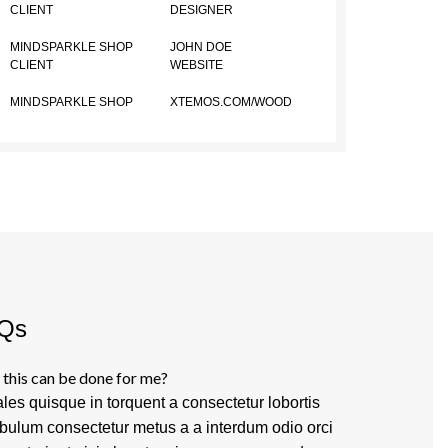
CLIENT
DESIGNER
MINDSPARKLE SHOP
JOHN DOE
CLIENT
WEBSITE
MINDSPARKLE SHOP
XTEMOS.COM/WOOD
Qs
this can be done for me?
les quisque in torquent a consectetur lobortis
ibulum consectetur metus a a interdum odio orci